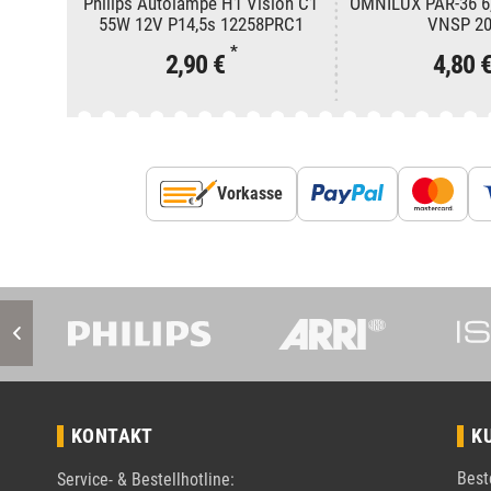
Philips Autolampe H1 Vision C1
OMNILUX PAR-36 6
55W 12V P14,5s 12258PRC1
VNSP 2
*
2,90 €
4,80 
Vorkasse
KONTAKT
K
Best
Service- & Bestellhotline: