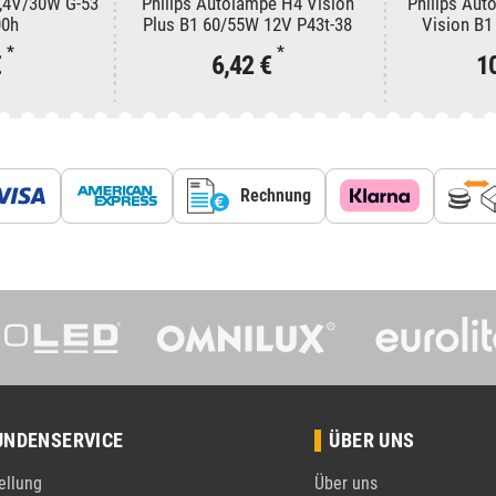
,4V/30W G-53
Philips Autolampe H4 Vision
Philips Aut
00h
Plus B1 60/55W 12V P43t-38
Vision B1
12342VPB1
12
*
*
€
6,42 €
1
Rechnung
UNDENSERVICE
ÜBER UNS
ellung
Über uns