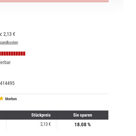
:
2,13 €
rsandkosten
ferbar
414495
95345
303
Merken
Stückpreis
Sie sparen
2,13 €
18.08 %