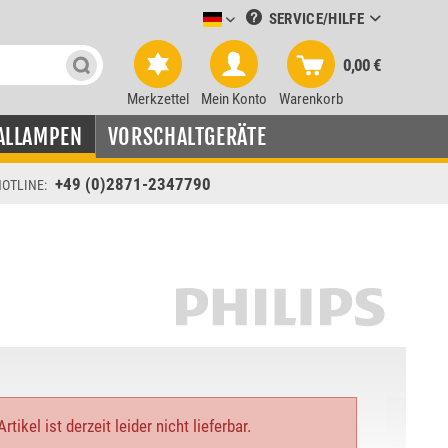
SERVICE/HILFE
Leuchtmittel-Verkauf deutsch
0,00 €
Merkzettel
Mein Konto
Warenkorb
ALLAMPEN
VORSCHALTGERÄTE
+49 (0)2871-2347790
OTLINE:
rtikel ist derzeit leider nicht lieferbar.