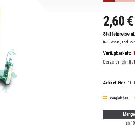
2,60 €
Staffelpreise ab
inkl. MwSt., zzgl.
Ve
Verfügbarkeit:
Derzeit nicht lie
Artikel-Nr.:
100
EAN:
MPN:
87115006
1013001
Vergleichen
Menge
ab
10