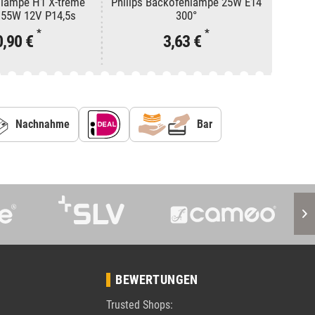
olampe H1 X-treme
Philips Backofenlampe 25W E14
OSRAM
 55W 12V P14,5s
300°
258XVB1
*
*
0,90 €
3,63 €
Nachnahme
Bar
BEWERTUNGEN
Trusted Shops: