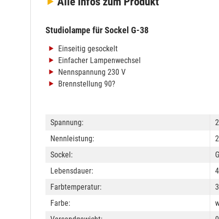
Alle Infos
zum Produkt
Studiolampe für Sockel G-38
Einseitig gesockelt
Einfacher Lampenwechsel
Nennspannung 230 V
Brennstellung 90?
Spannung:
2
Nennleistung:
2
Sockel:
G
Lebensdauer:
4
Farbtemperatur:
3
Farbe:
w