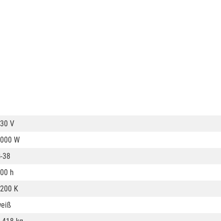
30 V
000 W
-38
00 h
200 K
eiß