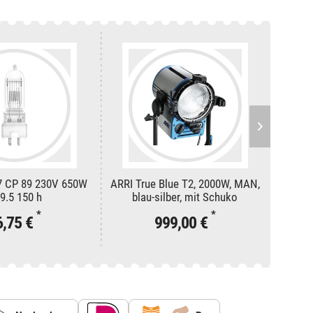
7 CP 89 230V 650W
ARRI True Blue T2, 2000W, MAN,
OMNILU
9.5 150 h
blau-silber, mit Schuko
*
*
6,75 €
999,00 €