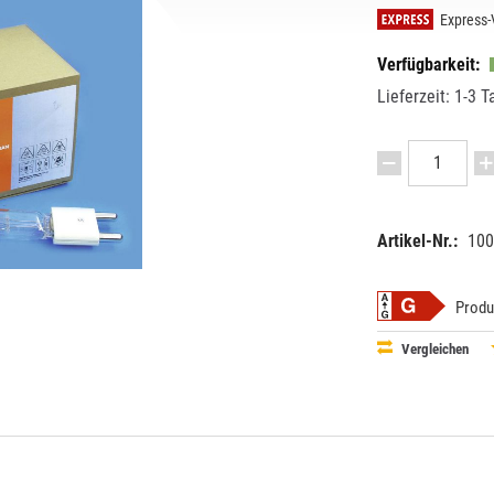
Express-
Verfügbarkeit:
Lieferzeit: 1-3 T
Artikel-Nr.:
100
EAN:
MPN:
40083216
654021
Produ
Vergleichen