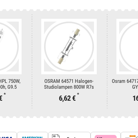
HPL 750W,
OSRAM 64571 Halogen-
Osram 6471
0h, G9.5
Studiolampen 800W R7s
GY
*
*
 €
6,62 €
1