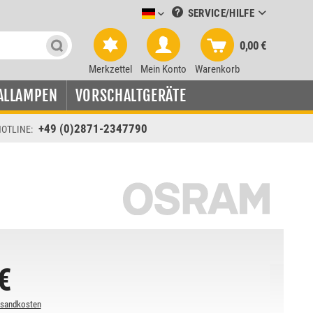
SERVICE/HILFE
Leuchtmittel-Verkauf deutsch
0,00 €
Merkzettel
Mein Konto
Warenkorb
ALLAMPEN
VORSCHALTGERÄTE
+49 (0)2871-2347790
OTLINE:
€
rsandkosten