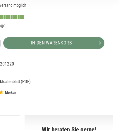
Versand möglich
age
IN DEN WARENKORB
201220
54021
ktdatenblatt (PDF)
Merken
Wir beraten Sie gerne!