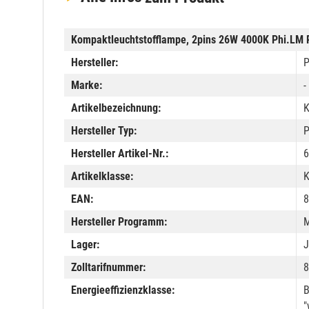
Kompaktleuchtstofflampe, 2pins 26W 4000K Phi.LM 
Hersteller:
P
Marke:
-
Artikelbezeichnung:
K
Hersteller Typ:
P
Hersteller Artikel-Nr.:
6
Artikelklasse:
K
EAN:
8
Hersteller Programm:
M
Lager:
J
Zolltarifnummer:
8
Energieeffizienzklasse:
B
"