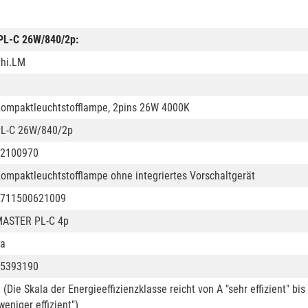
PL-C 26W/840/2p:
hi.LM
ompaktleuchtstofflampe, 2pins 26W 4000K
L-C 26W/840/2p
2100970
ompaktleuchtstofflampe ohne integriertes Vorschaltgerät
711500621009
ASTER PL-C 4p
a
5393190
 (Die Skala der Energieeffizienzklasse reicht von A "sehr effizient" bis
weniger effizient")