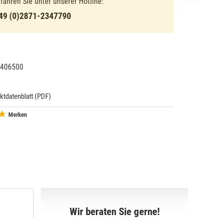
rfahren Sie unter unserer Hotline:
49 (0)2871-2347790
406500
21009
ktdatenblatt (PDF)
Merken
Wir beraten Sie gerne!