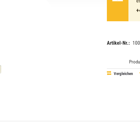
e
+
Artikel-Nr.:
100
EAN:
MPN:
87115006
621009
Produ
Vergleichen