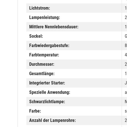
Lichtstrom:
1
Lampenleistung:
2
Mittlere Nennlebensdauer:
1
Sockel:
G
Farbwiedergabestufe:
8
Farbtemperatur:
4
Durchmesser:
2
Gesamtlänge:
1
Integrierter Starter:
J
Spezielle Anwendung:
a
Schwarzlichtlampe:
N
Farbe:
s
Anzahl der Lampenrohre:
2