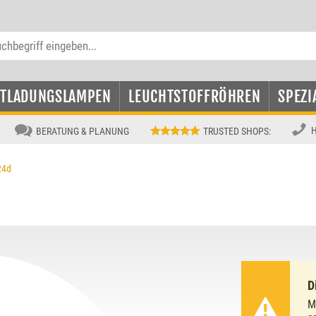
NTLADUNGSLAMPEN
LEUCHTSTOFFRÖHREN
SPEZI
H
BERATUNG & PLANUNG
TRUSTED SHOPS
:
24d
D
M