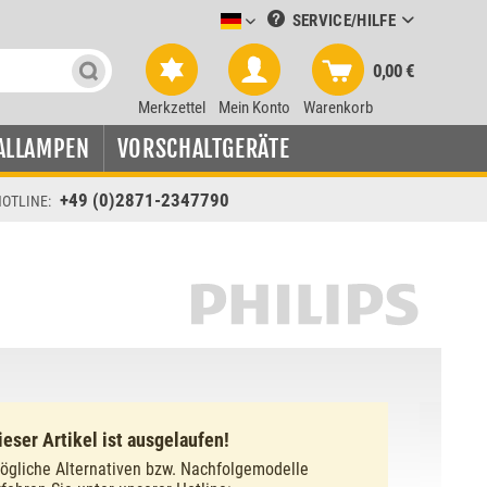
SERVICE/HILFE
Leuchtmittel-Verkauf deutsch
0,00 €
Merkzettel
Mein Konto
Warenkorb
ALLAMPEN
VORSCHALTGERÄTE
+49 (0)2871-2347790
OTLINE:
ieser Artikel ist ausgelaufen!
ögliche Alternativen bzw. Nachfolgemodelle