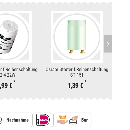
er f.Reihenschaltung
Osram Starter f.Reihenschaltung
Osram
 2 4-22W
ST 151
*
*
,99 €
1,39 €
Nachnahme
Bar