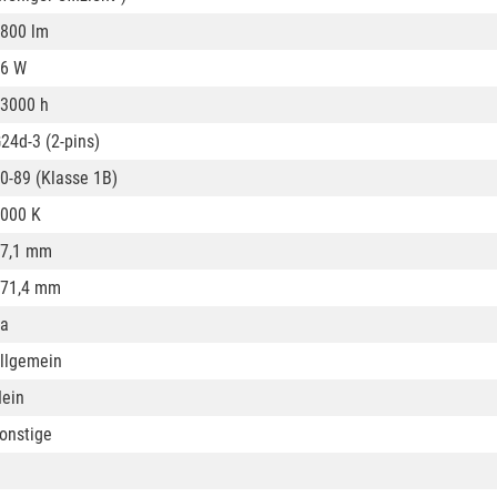
800 lm
6 W
3000 h
24d-3 (2-pins)
0-89 (Klasse 1B)
000 K
7,1 mm
71,4 mm
a
llgemein
ein
onstige